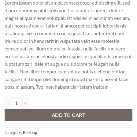
Lorem ipsum dolor sit amet, consectetuer adipiscing elit, sed
diam nonummy nibh euismod tincidunt ut laoreet dolore
magna aliquam erat volutpat. Ut wisi enim ad minim veniam,
quis nostrud exerci tation ullamcorper suscipit lobortis nisl
ut aliquip ex ea commodo consequat. Duis autem vel eum
iriure dolor in hendrerit in vulputate velit esse molestie
consequat, vel illum dolore eu feugiat nulla facilisis at vero
eros et accumsan et iusto odio dignissim qui blandit praesent
luptatum zzril delenit augue duis dolore te feugait nulla
facilisi. Nam liber tempor cum soluta nobis eleifend option
congue nihil imperdiet doming id quod mazim placerat facer
possim assum. Typi non habent claritatem insitam
Yoga Course quantity
ADD TO CART
Category:
Booking